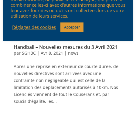
combiner celles-ci avec d'autres informations que vous
leur avez fournies ou qu'ils ont collectées lors de votre
utilisation de leurs services.
Réglages des cookies
Accepter
Handball – Nouvelles mesures du 3 Avril 2021
par
SGHBC
|
Avr 8, 2021
|
news
Après une reprise en extérieur de courte durée, de
nouvelles directives sont arrivées avec une
contrainte non négligeable qui est celle de la
limitation des déplacements autorisés à 10km. Nos
Licenciés viennent de tout le Couserans et, par
soucis d’égalité, les...