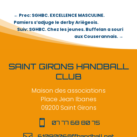
←
Prec: SGHBC. EXCELLENCE MASCULINE.
Pamiers s’adjuge le derby Ariégeois.
Suiv: SGHBC. Chez les jeunes. Buffelan a souri
aux Couserannais.
→
SAINT GIRONS HANDBALL
CLUB
Maison des associations
Place Jean Ibanes
09200 Saint Girons

07 77 68 80 75

6109006@ffhandball.net