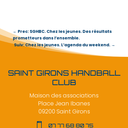
←
Prec: SGHBC. Chez les jeunes. Des résultats
prometteurs dans l’ensemble.
Suiv: Chez les jeunes. L’agenda du weekend.
→
SAINT GIRONS HANDBALL
CLUB
Maison des associations
Place Jean Ibanes
09200 Saint Girons

07 77 68 80 75