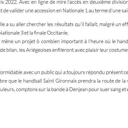
 2022. Avec en ligne de mire l’accès en deuxième division 
 de valider une accession en Nationale 1 au terme d’une sa
le a su aller chercher les résultats qu’il fallait, malgré un e
ationale 3 et la finale Occitanie.
t mène un projet ô combien important à l’heure où le hand
e bilan, les Ariégeoises enfileront avec plaisir leur costume
midable avec un public qui a toujours répondu présent cet
re que le handball Saint Gironnais prendra la route de la v
s couleurs, comptons sur la bande à Denjean pour suer sang et 