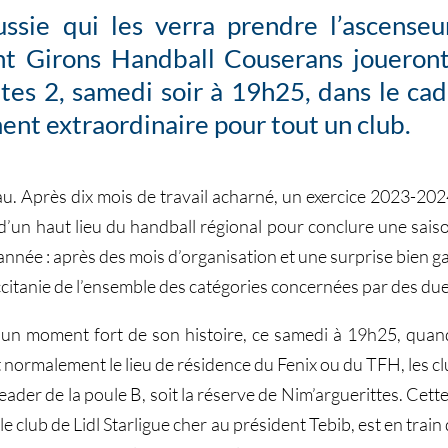
ssie qui les verra prendre l’ascenseu
nt Girons Handball Couserans joueront 
ites 2, samedi soir à 19h25, dans le ca
nt extraordinaire pour tout un club.
eau. Après dix mois de travail acharné, un exercice 2023-20
d’un haut lieu du handball régional pour conclure une saison 
nnée : après des mois d’organisation et une surprise bien gar
ccitanie de l’ensemble des catégories concernées par des du
un moment fort de son histoire, ce samedi à 19h25, quand
t normalement le lieu de résidence du Fenix ou du TFH, les clu
ader de la poule B, soit la réserve de Nim’arguerittes. Cette
e club de Lidl Starligue cher au président Tebib, est en train