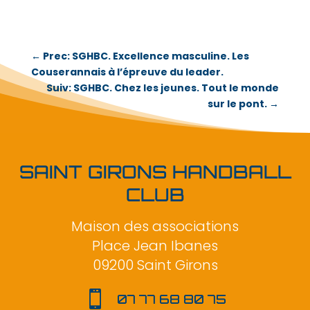
←
Prec: SGHBC. Excellence masculine. Les
Couserannais à l’épreuve du leader.
Suiv: SGHBC. Chez les jeunes. Tout le monde
sur le pont.
→
SAINT GIRONS HANDBALL
CLUB
Maison des associations
Place Jean Ibanes
09200 Saint Girons

07 77 68 80 75